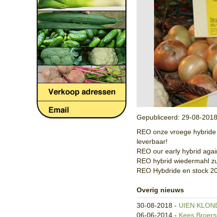
Gepubliceerd:
29-08-201
REO onze vroege hybride 
leverbaar!
REO our early hybrid agai
REO hybrid wiedermahl zu 
REO Hybdride en stock 20
Overig nieuws
30-08-2018
-
UIEN KLON
06-06-2014
-
Kees Broers